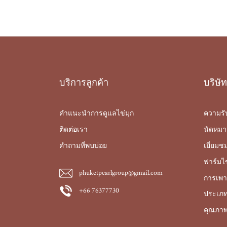
บริการลูกค้า
บริษัท
คำแนะนำการดูแลไข่มุก
ความรั
ติดต่อเรา
นัดหมา
คำถามที่พบบ่อย
เยี่ยมช
ฟาร์มไข
phuketpearlgroup@gmail.com
การเพาะ
+66 76377730
ประเภท
คุณภาพ