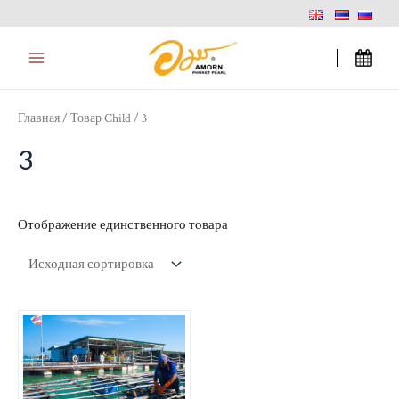
Перейти
Main
к
Menu
содержимому
Главная
/ Товар Child / 3
3
Отображение единственного товара