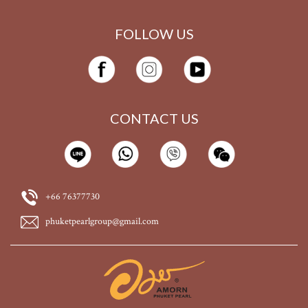
FOLLOW US
CONTACT US
+66 76377730
phuketpearlgroup@gmail.com