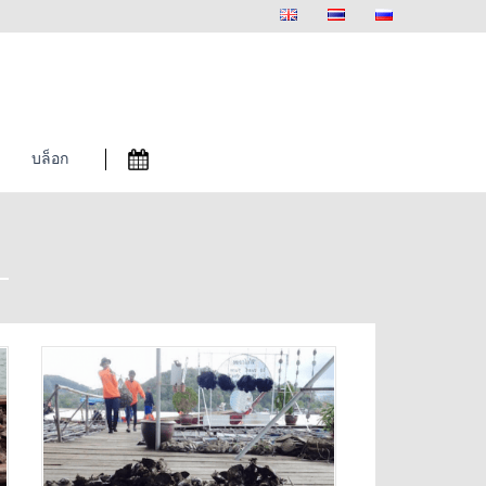
ว
บล็อก