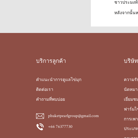
ชาวประมงท้อ
หลังจากนั้น
บริการลูกค้า
บริษัท
คำแนะนำการดูแลไข่มุก
ความรั
ติดต่อเรา
นัดหมา
คำถามที่พบบ่อย
เยี่ยมช
ฟาร์มไข
phuketpearlgroup@gmail.com
การเพาะ
+66 76377730
ประเภท