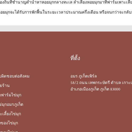
งถิ่นที่ชำนาญดำน้ำหาหอยมุกกลางทะเล ลำเลียงหอยมุกมาที่ฟาร์มเพาะเลี้ยง
หอยมุกจะได้รับการพักฟื้นในระยะเวลาประมาณครึ่งเดือน หรือจนกว่าจะกลั
ที่ตั้ง
บผิดชอบต่อสังคม
อมร ภูเก็ตเพิร์ล
58/2 ถนน เทพกระษัตรี ตำบล เกาะแ
ยร้าน
อำเภอเมืองภูเก็ต ภูเก็ต 83000
มฟาร์มไข่มุก
่มุกอมรภูเก็ต
เลี้ยงไข่มุก
ของไข่มุก