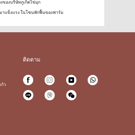
ของบริษัทภูเก็ตไข่มุก
บมาแข็งแรง ในโซนพักฟื้นของฟาร์ม
ติดตาม
ก้ว